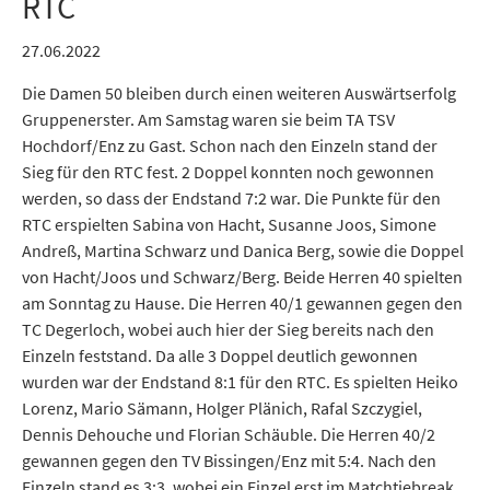
RTC
27.06.2022
Die Damen 50 bleiben durch einen weiteren Auswärtserfolg
Gruppenerster. Am Samstag waren sie beim TA TSV
Hochdorf/Enz zu Gast. Schon nach den Einzeln stand der
Sieg für den RTC fest. 2 Doppel konnten noch gewonnen
werden, so dass der Endstand 7:2 war. Die Punkte für den
RTC erspielten Sabina von Hacht, Susanne Joos, Simone
Andreß, Martina Schwarz und Danica Berg, sowie die Doppel
von Hacht/Joos und Schwarz/Berg. Beide Herren 40 spielten
am Sonntag zu Hause. Die Herren 40/1 gewannen gegen den
TC Degerloch, wobei auch hier der Sieg bereits nach den
Einzeln feststand. Da alle 3 Doppel deutlich gewonnen
wurden war der Endstand 8:1 für den RTC. Es spielten Heiko
Lorenz, Mario Sämann, Holger Plänich, Rafal Szczygiel,
Dennis Dehouche und Florian Schäuble. Die Herren 40/2
gewannen gegen den TV Bissingen/Enz mit 5:4. Nach den
Einzeln stand es 3:3, wobei ein Einzel erst im Matchtiebreak