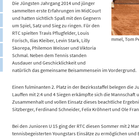
Die Jüngsten Jahrgang 2014 und jünger
sammelten erste Erfahrungen im MidCourt
und hatten sichtlich Spaß mit den Gegnern
um Spiel, Satz und Sieg zu ringen. Für den
Junioren U15
RTC spielten Travis Pflugfelder, Louis
8 - Theo Rommel, Valentin Rommel, Tom Petzold, Tim
Forisch, Ilias Kleiber, Levin Stark, Lilly
Moeske
Skorepa, Philemon Weisser und Viktoria
Schmal. Neben dem Tennis standen
Ausdauer und Geschicklichkeit und natürlich das gemeinsa
Einen fulminanten 2. Platz in der Bezirksstaffel belegen die 
Lauffen mit 2:4 und 4 Siegen erkämpfte sich die Mannschaf
Zusammenhalt und vollen Einsatz dieses beachtliche Ergebn
Sitzberger, Ferdinand Schneider, Felix Kröhnert und Ole Fran
Bei den Junioren U 15 ging der RTC diesen Sommer mit 2 Ma
tennisbegeisterten Youngstars Einsätze zu ermöglichen und 
zeigt sich an dem Erfolg der Junioren U 15/2, die in der Kreis