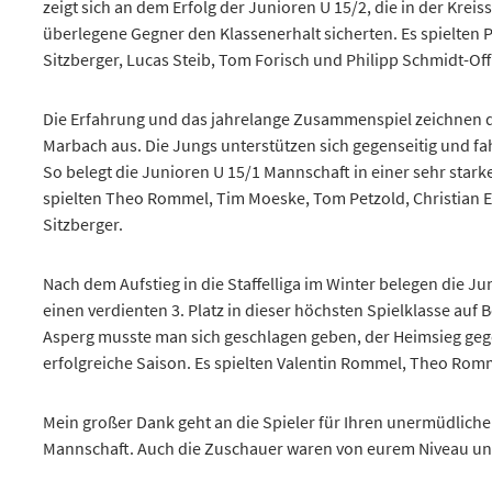
überlegene Gegner den Klassenerhalt sicherten. Es spielten
Sitzberger, Lucas Steib, Tom Forisch und Philipp Schmidt-Of
Die Erfahrung und das jahrelange Zusammenspiel zeichnen d
Marbach aus. Die Jungs unterstützen sich gegenseitig und fa
So belegt die Junioren U 15/1 Mannschaft in einer sehr starken
spielten Theo Rommel, Tim Moeske, Tom Petzold, Christian 
Sitzberger.
Nach dem Aufstieg in die Staffelliga im Winter belegen die 
einen verdienten 3. Platz in dieser höchsten Spielklasse au
Asperg musste man sich geschlagen geben, der Heimsieg ge
erfolgreiche Saison. Es spielten Valentin Rommel, Theo Ro
Mein großer Dank geht an die Spieler für Ihren unermüdlich
Mannschaft. Auch die Zuschauer waren von eurem Niveau und
Ohne die Unterstützung durch die Mannschaftsführer Ulla Pflu