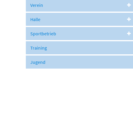
Verein
Halle
Sportbetrieb
dcourt U10 - Travis Pflugfelder, Ilias Kleiber, Levin
Junioren U1
is Forisch, Viktoria Schmal, Lilly Skorepa. Es fehlt
Training
Philemon Weisser
Jugend