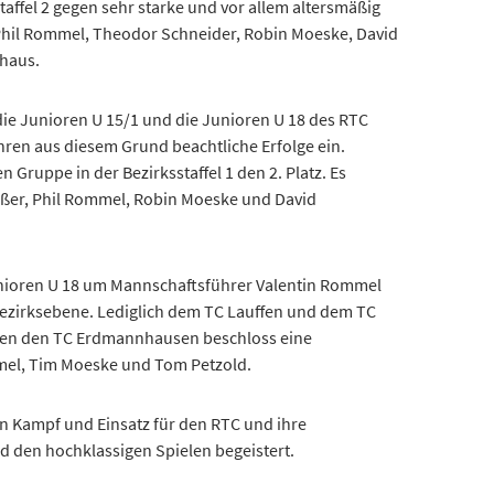
 Phil Rommel, Theodor Schneider, Robin Moeske, David
fhaus.
ie Junioren U 15/1 und die Junioren U 18 des RTC
hren aus diesem Grund beachtliche Erfolge ein.
 Gruppe in der Bezirksstaffel 1 den 2. Platz. Es
Eßer, Phil Rommel, Robin Moeske und David
Junioren U 18 um Mannschaftsführer Valentin Rommel
f Bezirksebene. Lediglich dem TC Lauffen und dem TC
gen den TC Erdmannhausen beschloss eine
mmel, Tim Moeske und Tom Petzold.
en Kampf und Einsatz für den RTC und ihre
 den hochklassigen Spielen begeistert.
gfelder und Isabel Forisch ( U 10), Vanessa Moeske (