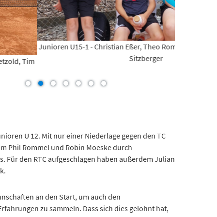
-1 - Christian Eßer, Theo Rommel, Tim Moeske, David
Sitzberger
Junioren U15
me Beisammensein im Vordergrund.
Junioren U 12. Mit nur einer Niederlage gegen den TC
t um Phil Rommel und Robin Moeske durch
is. Für den RTC aufgeschlagen haben außerdem Julian
k.
nnschaften an den Start, um auch den
Erfahrungen zu sammeln. Dass sich dies gelohnt hat,
staffel 2 gegen sehr starke und vor allem altersmäßig