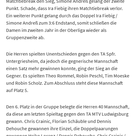
Matchtiebreak den Sieg, Simone Andreß gelang der zweite
Punkt. Schade, dass Ira Fiebig ihren Matchtiebreak verlor.
Ein weiterer Punkt gelang durch das Doppel Ira Fiebig /
Simone Andreß zum 3:6 Endstand, somit schließen die
Damen im zweiten Jahr in der Oberliga wieder als
Gruppenzweite ab.
Die Herren spielten Unentschieden gegen den TA Spfr.
Untergriesheim, da jedoch die gegnerische Mannschaft
einen Satz mehr gewinnen konnte, ging der Sieg an die
Gegner. Es spielten Theo Rommel, Robin Peschl, Tim Moeske
und Robin Scholz. Zum Abschluss steht diese Mannschaft
auf Platz 5.
Den 6. Platz in der Gruppe belegte die Herren 40 Mannschaft,
da diese am letzten Spieltag gegen den TA MTV Ludwigsburg
gewann. Chris Crainic, Florian Schäuble und Dennis
Dehouche gewannen ihre Einzel, die Doppelpaarungen
gewannen Heiko Lorenz / Dennis Dehouche, Chris Crainic /