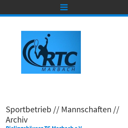
Sportbetrieb // Mannschaften //
Archiv
Rielingshäuser TC Marbach e.V.