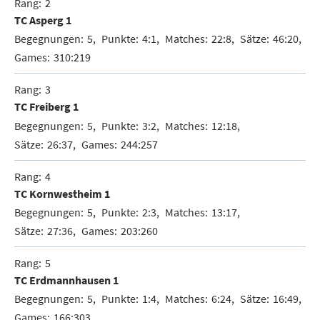
2
TC Asperg 1
5
4:1
22:8
46:20
310:219
3
TC Freiberg 1
5
3:2
12:18
26:37
244:257
4
TC Kornwestheim 1
5
2:3
13:17
27:36
203:260
5
TC Erdmannhausen 1
5
1:4
6:24
16:49
166:303