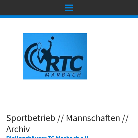
Sportbetrieb // Mannschaften //
Archiv
Rielingshäuser TC Marbach e.V.