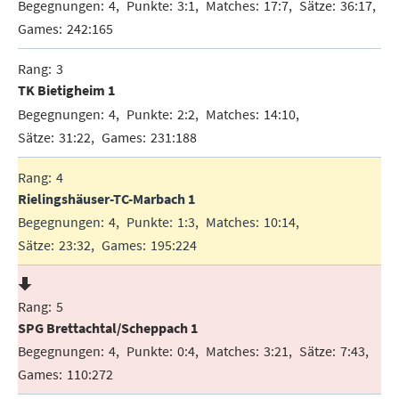
4
3:1
17:7
36:17
242:165
3
TK Bietigheim 1
4
2:2
14:10
31:22
231:188
4
Rielingshäuser-TC-Marbach 1
4
1:3
10:14
23:32
195:224
5
SPG Brettachtal/Scheppach 1
4
0:4
3:21
7:43
110:272