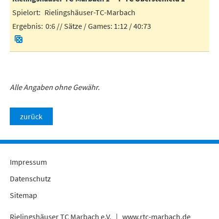
Rielingshäuser-TC-Marbach
0:6
// Sätze / Games:
1:12 / 40:73
Alle Angaben ohne Gewähr.
zurück
Impressum
Datenschutz
Sitemap
Rielingshäuser TC Marbach e.V. |
www.rtc-marbach.de