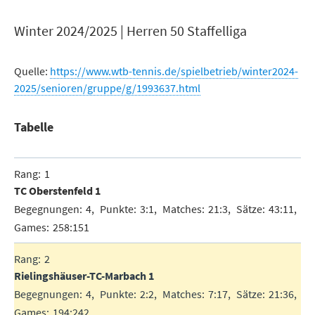
Winter 2024/2025 | Herren 50 Staffelliga
Quelle:
https://www.wtb-tennis.de/spielbetrieb/winter2024-
2025/senioren/gruppe/g/1993637.html
Tabelle
1
TC Oberstenfeld 1
4
3:1
21:3
43:11
258:151
2
Rielingshäuser-TC-Marbach 1
4
2:2
7:17
21:36
194:242