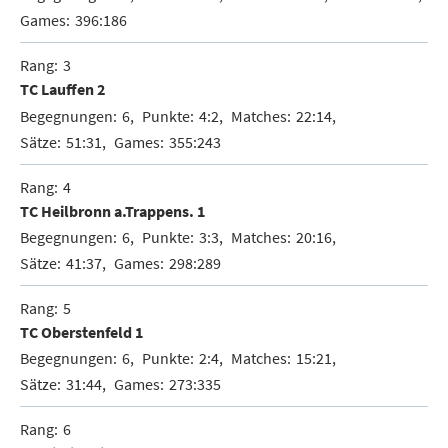
396:186
3
TC Lauffen 2
6
4:2
22:14
51:31
355:243
4
TC Heilbronn a.Trappens. 1
6
3:3
20:16
41:37
298:289
5
TC Oberstenfeld 1
6
2:4
15:21
31:44
273:335
6