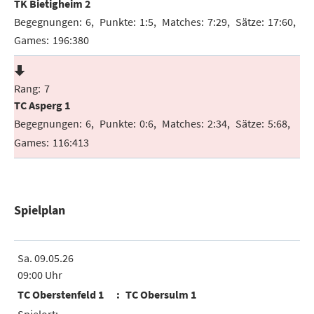
TK Bietigheim 2
6
1:5
7:29
17:60
196:380
7
TC Asperg 1
6
0:6
2:34
5:68
116:413
Spielplan
Sa. 09.05.26
09:00 Uhr
TC Oberstenfeld 1
TC Obersulm 1